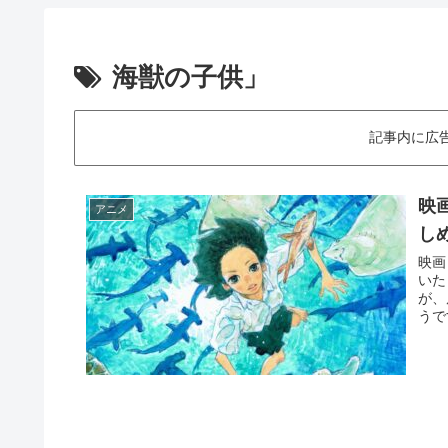
海獣の子供」
記事内に広
映
アニメ
し
映画
いた
が、
うで