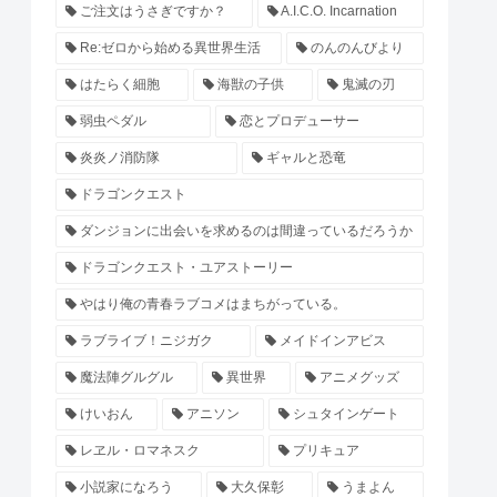
ご注文はうさぎですか？
A.I.C.O. Incarnation
Re:ゼロから始める異世界生活
のんのんびより
はたらく細胞
海獣の子供
鬼滅の刃
弱虫ペダル
恋とプロデューサー
炎炎ノ消防隊
ギャルと恐竜
ドラゴンクエスト
ダンジョンに出会いを求めるのは間違っているだろうか
ドラゴンクエスト・ユアストーリー
やはり俺の青春ラブコメはまちがっている。
ラブライブ！ニジガク
メイドインアビス
魔法陣グルグル
異世界
アニメグッズ
けいおん
アニソン
シュタインゲート
レヱル・ロマネスク
プリキュア
小説家になろう
大久保彰
うまよん