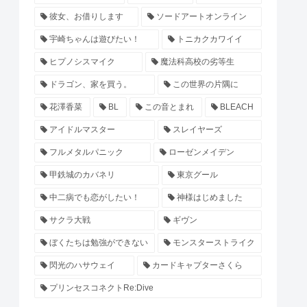
彼女、お借りします
ソードアートオンライン
宇崎ちゃんは遊びたい！
トニカクカワイイ
ヒプノシスマイク
魔法科高校の劣等生
ドラゴン、家を買う。
この世界の片隅に
花澤香菜
BL
この音とまれ
BLEACH
アイドルマスター
スレイヤーズ
フルメタルパニック
ローゼンメイデン
甲鉄城のカバネリ
東京グール
中二病でも恋がしたい！
神様はじめました
サクラ大戦
ギヴン
ぼくたちは勉強ができない
モンスターストライク
閃光のハサウェイ
カードキャプターさくら
プリンセスコネクトRe:Dive