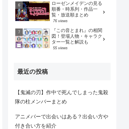
ローゼンメイデンの見る
順番・時系列・作品一
覧・放送順まとめ
76 views
『この音とまれ』の相関
図！登場人物・キャラク
ター一覧と解説も
55 views
最近の投稿
【鬼滅の刃】作中で死んでしまった鬼殺
隊の柱メンバーまとめ
アニメバーで出会いはある？出会い方や
付き合い方を紹介