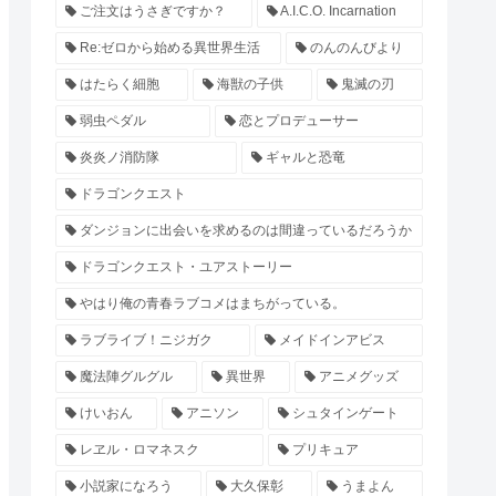
ご注文はうさぎですか？
A.I.C.O. Incarnation
Re:ゼロから始める異世界生活
のんのんびより
はたらく細胞
海獣の子供
鬼滅の刃
弱虫ペダル
恋とプロデューサー
炎炎ノ消防隊
ギャルと恐竜
ドラゴンクエスト
ダンジョンに出会いを求めるのは間違っているだろうか
ドラゴンクエスト・ユアストーリー
やはり俺の青春ラブコメはまちがっている。
ラブライブ！ニジガク
メイドインアビス
魔法陣グルグル
異世界
アニメグッズ
けいおん
アニソン
シュタインゲート
レヱル・ロマネスク
プリキュア
小説家になろう
大久保彰
うまよん