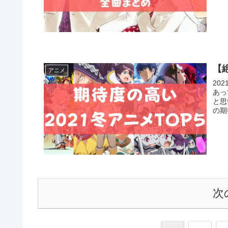
【
アニメ
20
あっ
と思
の期
次