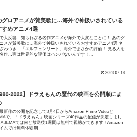
のグロアニメが賛美歌に…海外で神扱いされている
すすめアニメ4選
Sで大反響…知られざる名作アニメが海外で大変なことに！ あのグ
ニメが賛美歌に…海外で神扱いされているおすすめアニメ4選 ネ
ざわつき…「エルフェンリート」海外でまさかの評価！ 見る人を
名作…実は世界的な評価はハンパないんです！...
2023.07.18
1980-2022】ドラえもんの歴代の映画を公開順にま
め
最新作の公開を記念して3月4日からAmazon Prime Videoと
EMAで、「ドラえもん」映画シリーズ40作品の配信が決定しまし
 ABEMAでは何と放送後1週間は無料で視聴ができます!! Amazon
イムでは無料体験期...