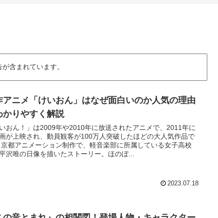
告が含まれています。
作アニメ「けいおん」はなぜ面白いのか人気の理由
わかりやすく解説
いおん！」は2009年や2010年に放送されたアニメで、2011年に
画が上映され、動員観客が100万人突破したほどの大人気作品で
 京都アニメーション制作で、軽音楽部に所属している女子高校
平沢唯の日像を描いたストーリー。ほのぼ...
2023.07.18
この音とまれ』の相関図！登場人物・キャラクター