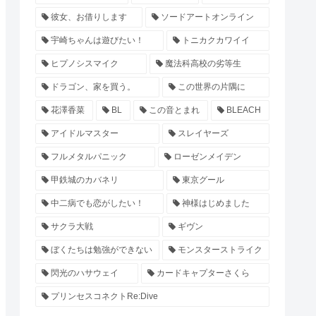
彼女、お借りします
ソードアートオンライン
宇崎ちゃんは遊びたい！
トニカクカワイイ
ヒプノシスマイク
魔法科高校の劣等生
ドラゴン、家を買う。
この世界の片隅に
花澤香菜
BL
この音とまれ
BLEACH
アイドルマスター
スレイヤーズ
フルメタルパニック
ローゼンメイデン
甲鉄城のカバネリ
東京グール
中二病でも恋がしたい！
神様はじめました
サクラ大戦
ギヴン
ぼくたちは勉強ができない
モンスターストライク
閃光のハサウェイ
カードキャプターさくら
プリンセスコネクトRe:Dive