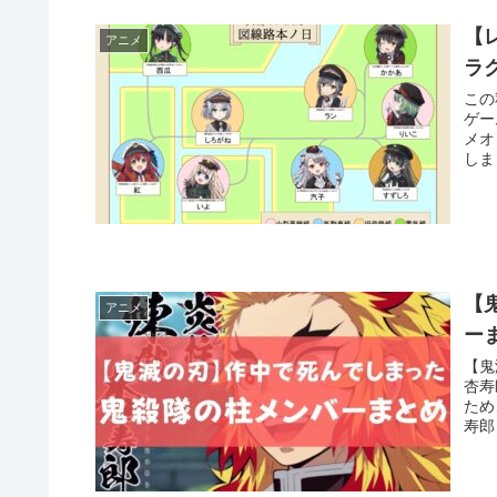
【
アニメ
ラ
この
ゲー
メオ
しま
【
アニメ
ー
【鬼
杏寿
ため
寿郎