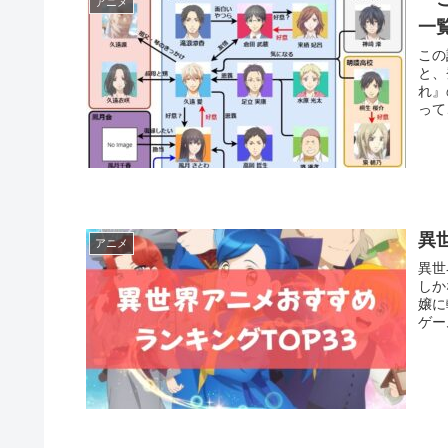
アニメ
一
この
と、
れ』
って
異
アニメ
異世
しか
嬢に
ゲー