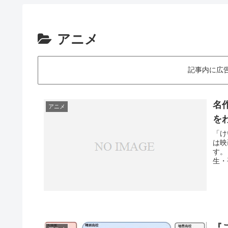
アニメ
記事内に広
名
アニメ
を
「け
は映
す。
生・
『