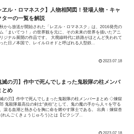
レヱル・ロマネスク】人物相関図！登場人物・キャ
クターの一覧を解説
秋から放送が開始された「レヱル・ロマネスク」は、2016発売の
ム「まいてつ！」の世界観を元に、その未来の世界を描いたアニ
リジナル展開の作品です。 大廃線時代に鉄路がほとんど失われて
った日ノ本国で、レイルロオドと呼ばれる人型鉄...
2023.07.18
鬼滅の刃】作中で死んでしまった鬼殺隊の柱メンバ
まとめ
滅の刃】作中で死んでしまった鬼殺隊の柱メンバーまとめ ◇煉獄
郎 鬼殺隊最高位の剣士"炎柱"として、鬼の魔の手から人々を守る
、滾る血潮と熱き心を胸に命を燃やす隊士である。 出典：煉獄杏
 (れんごくきょうじゅろう)とは【ピクシブ...
2023.07.18