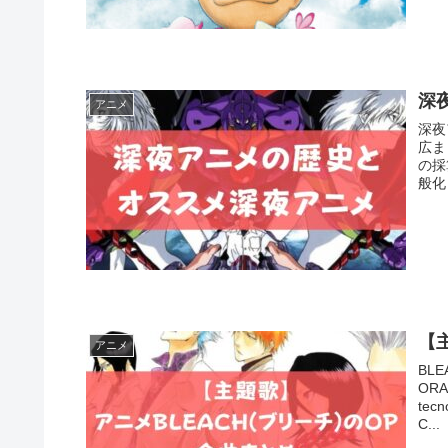
深
アニメ
深夜
広ま
の採
般化
【
アニメ
BL
OR
tec
C...