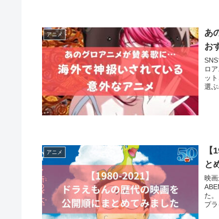
あ
アニメ
お
SN
ロア
ット
選ぶ
【
アニメ
と
映画
AB
た。
プラ