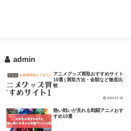
admin
アニメグッズ買取おすすめサイト
アニメ
10選 | 買取方法・金額など徹底比
較
2023.07.18
熱い戦いが見れる戦闘アニメおす
アニメ
すめ10選