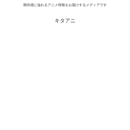
期待感に溢れるアニメ情報をお届けするメディアです
キタアニ