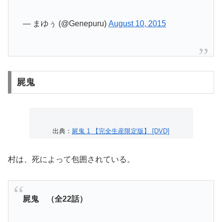
— まゆぅ (@Genepuru)
August 10, 2015
屍鬼
出典：
屍鬼 1 【完全生産限定版】 [DVD]
村は、死によって包囲されている。
屍鬼 （全22話）