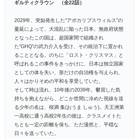
ギルティクラウン （全22話）
2029年、突如発生した“アポカリプスウィルス”の
蔓延によって、大混乱に陥った日本。無政府状態
となったこの国は、超国家間で組織され
た“GHQ”の武力介入を受け、その統治下に置かれ
ることとなる。のちに「ロスト・クリスマス」と
呼ばれるこの事件をきっかけに、日本は独立国家
としての体を失い、形だけの自治権を与えられ、
人々はかりそめの平和を享受していた。
そして時は流れ、10年後の2039年。鬱屈した気
持ちを抱えながら、どこか世間に冷めた視線を送
る少年の名は、桜満 集(おうま しゅう)。天王洲第
一高校に通う高校2年生の彼は、クラスメイトた
ちとも一定の距離を保ち、ただ漫然と、平穏な
日々を送っていた。