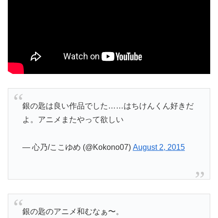
銀の匙は良い作品でした……はちけんくん好きだ
よ。アニメまたやって欲しい
— 心乃/ここゆめ (@Kokono07)
August 2, 2015
銀の匙のアニメ和むなぁ〜。