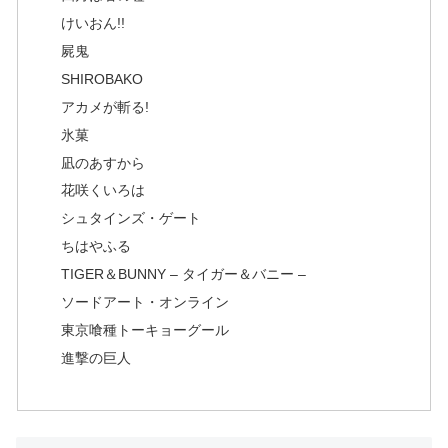
けいおん!!
屍鬼
SHIROBAKO
アカメが斬る!
氷菓
凪のあすから
花咲くいろは
シュタインズ・ゲート
ちはやふる
TIGER＆BUNNY – タイガー＆バニー –
ソードアート・オンライン
東京喰種トーキョーグール
進撃の巨人