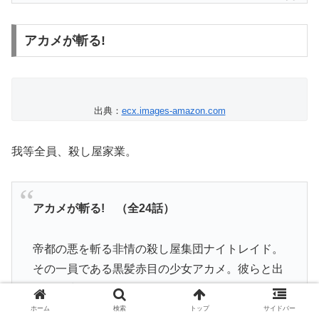
アカメが斬る!
出典：
ecx.images-amazon.com
我等全員、殺し屋家業。
アカメが斬る! （全24話）
帝都の悪を斬る非情の殺し屋集団ナイトレイド。
その一員である黒髪赤目の少女アカメ。彼らと出
会った少年タツミは、ナイトレイドの一員とし
て、帝都の悪に立ち向かうことを決意する……。
ホーム
検索
トップ
サイドバー