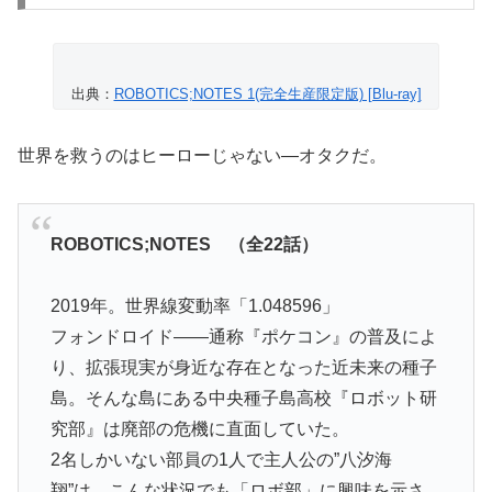
出典：
ROBOTICS;NOTES 1(完全生産限定版) [Blu-ray]
世界を救うのはヒーローじゃない—オタクだ。
ROBOTICS;NOTES （全22話）
2019年。世界線変動率「1.048596」
フォンドロイド——通称『ポケコン』の普及によ
り、拡張現実が身近な存在となった近未来の種子
島。そんな島にある中央種子島高校『ロボット研
究部』は廃部の危機に直面していた。
2名しかいない部員の1人で主人公の”八汐海
翔”は、こんな状況でも「ロボ部」に興味を示さ