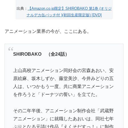
出典：
【Amazon.co.jp限定】SHIROBAKO 第1巻 (オリジ
ナルデカ缶バッチ付 )(初回生産限定版) [DVD]
アニメーション業界の今が、ここにある。
SHIROBAKO （全24話）
上山高校アニメーション同好会の宮森あおい、安
原絵麻、坂木しずか、藤堂美沙、今井みどりの五
人は、いつかもう一度、共に商業アニメーション
を作ろうと「ドーナツの誓い」を立てた。
その二年半後、アニメーション制作会社「武蔵野
アニメーション」に就職したあおいは、同社七年
ぶりとなる元請け作品『えくそだすっ！』に制作