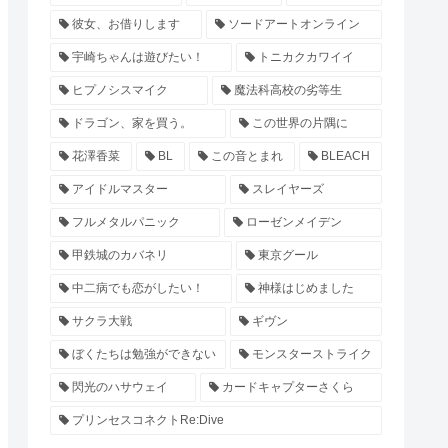
彼女、お借りします
ソードアートオンライン
宇崎ちゃんは遊びたい！
トニカクカワイイ
ヒプノシスマイク
魔法科高校の劣等生
ドラゴン、家を買う。
この世界の片隅に
花澤香菜
BL
この音とまれ
BLEACH
アイドルマスター
スレイヤーズ
フルメタルパニック
ローゼンメイデン
甲鉄城のカバネリ
東京グール
中二病でも恋がしたい！
神様はじめました
サクラ大戦
ギヴン
ぼくたちは勉強ができない
モンスターストライク
閃光のハサウェイ
カードキャプターさくら
プリンセスコネクトRe:Dive