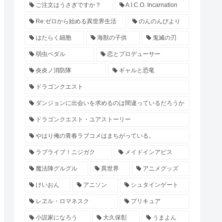
ご注文はうさぎですか？
A.I.C.O. Incarnation
Re:ゼロから始める異世界生活
のんのんびより
はたらく細胞
海獣の子供
鬼滅の刃
弱虫ペダル
恋とプロデューサー
炎炎ノ消防隊
ギャルと恐竜
ドラゴンクエスト
ダンジョンに出会いを求めるのは間違っているだろうか
ドラゴンクエスト・ユアストーリー
やはり俺の青春ラブコメはまちがっている。
ラブライブ！ニジガク
メイドインアビス
魔法陣グルグル
異世界
アニメグッズ
けいおん
アニソン
シュタインゲート
レヱル・ロマネスク
プリキュア
小説家になろう
大久保彰
うまよん