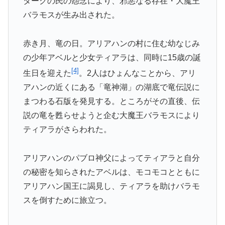
タークの民の怨念により、邪悪なる存在・大魔王
バラモスが生み出された。
赤き月、竜の日。アリアハンの村に住む幼なじみ
の少年アベルと少女ティアラは、同時に15歳の誕
[4]
生日を迎えた
。2人はひょんなことから、アリ
アハンの近くにある「竜神湖」の湖底で竜伝説に
まつわる石版を発見する。ところがその直後、伝
説の竜を甦らせようと企む大魔王バラモスにより
ティアラがさらわれた。
アリアハンのパブロ神父によってティアラと自分
の秘密を知らされたアベルは、モコモコとともに
アリアハン国王に謁見し、ティアラを助けバラモ
スを倒すために旅立つ。