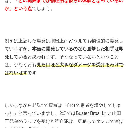
は、
「どの範囲までが物理的な彼らの体験となっているの
か」という点
でしょう。
例えば上記した爆発は演出上はどう見ても物理的に爆発し
ていますが、
本当に爆発しているのなら直撃した相手は即
死している
と思われます。そうなっていないということ
は、少なくとも
見た目ほど大きなダメージを受けるわけで
はないはず
です。
しかしながら1話にて寂雷は「自分で患者を増やしてしま
った」と言っていますし、2話ではBuster Bros!!!こと山田
三兄弟のラップを受けた強盗犯は、気絶してタンカで運ば