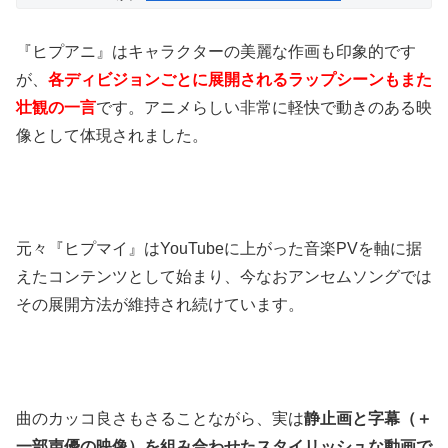
『ヒプアニ』はキャラクターの美麗な作画も印象的です
が、
各ディビジョンごとに展開されるラップシーンもまた
壮観の一言
です。アニメらしい非常に軽快で動きのある映
像として体現されました。
元々『ヒプマイ』はYouTubeに上がった音楽PVを軸に据
えたコンテンツとして始まり、今なおアンセムソングでは
その展開方法が維持され続けています。
曲のカッコ良さもさることながら、実は
静止画と字幕（＋
一部声優の映像）を組み合わせたスタイリッシュな動画で