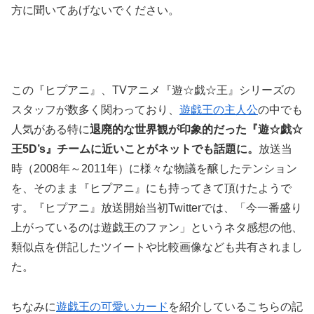
方に聞いてあげないでください。
この『ヒプアニ』、TVアニメ『遊☆戯☆王』シリーズの
スタッフが数多く関わっており、
遊戯王の主人公
の中でも
人気がある特に
退廃的な世界観が印象的だった『遊☆戯☆
王5D’s』チームに近いことがネットでも話題に。
放送当
時（2008年～2011年）に様々な物議を醸したテンション
を、そのまま『ヒプアニ』にも持ってきて頂けたようで
す。『ヒプアニ』放送開始当初Twitterでは、「今一番盛り
上がっているのは遊戯王のファン」というネタ感想の他、
類似点を併記したツイートや比較画像なども共有されまし
た。
ちなみに
遊戯王の可愛いカード
を紹介しているこちらの記