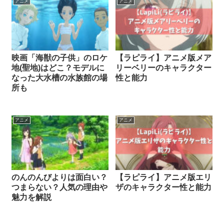
アニメ
アニメ
映画「海獣の子供」のロケ
【ラピライ】アニメ版メア
地(聖地)はどこ？モデルに
リーベリーのキャラクター
なった大水槽の水族館の場
性と能力
所も
アニメ
アニメ
のんのんびよりは面白い？
【ラピライ】アニメ版エリ
つまらない？人気の理由や
ザのキャラクター性と能力
魅力を解説