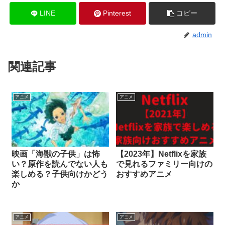
LINE
Pinterest
コピー
admin
関連記事
アニメ
アニメ
映画「海獣の子供」は怖
【2023年】Netflixを家族
い？原作を読んでない人も
で見れるファミリー向けの
楽しめる？子供向けかどう
おすすめアニメ
か
アニメ
アニメ