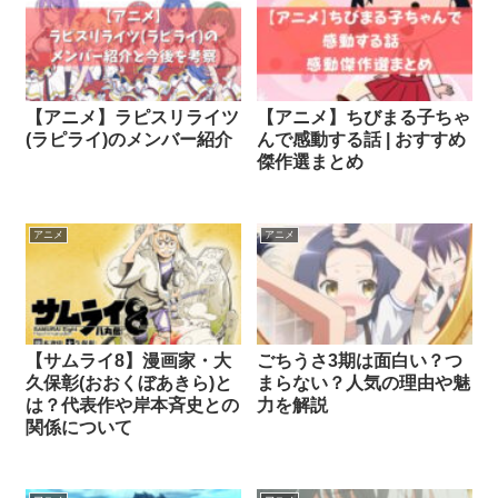
【アニメ】ラピスリライツ
【アニメ】ちびまる子ちゃ
(ラピライ)のメンバー紹介
んで感動する話 | おすすめ
傑作選まとめ
アニメ
アニメ
【サムライ8】漫画家・大
ごちうさ3期は面白い？つ
久保彰(おおくぼあきら)と
まらない？人気の理由や魅
は？代表作や岸本斉史との
力を解説
関係について