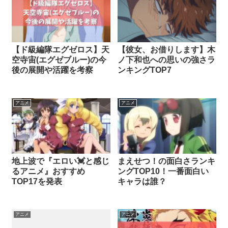
【ド級編隊エグゼロス】天
【彼女、お借りします】木
空寺宙(エグゼブルー)の今
ノ下和也への思いの強さラ
後の展開や活躍を考察
ンキングTOP7
アニメ
アニメ
地上波で『エロい💓と感じ
まえせつ！の面白さランキ
るアニメ』おすすめ
ングTOP10！一番面白い
TOP17を発表
キャラは誰？
アニメ
アニメ