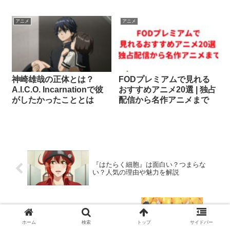
アニメ
アニメ
神崎雄哉の正体とは？
FODプレミアムで見れる
A.I.C.O. Incarnationで彼
おすすめアニメ20選 | 独占
がしたかったこととは
配信から名作アニメまで
『はたらく細胞』は面白い？つまらな
い？人気の理由や魅力を解説
【アニメ】リゼロ2期は面白い？つまらな
い？評価や魅力を解説
ホーム
検索
トップ
サイドバー