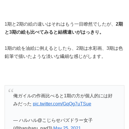
1期と2期の絵の違いはそれはもう一目瞭然でしたが、
2期
と3期の絵も比べてみると結構違いがはっきり。
1期の絵を油絵に例えるとしたら、2期は水彩画、3期は色
鉛筆で描いたような淡いな繊細な感じがします。
俺ガイルの作画比べると1期の方が個人的には好
みだった
pic.twitter.com/GqQg7uTSue
— ハルハル@こじらせパズドラー女子
(@haruharu_pad3)
May 25, 2021