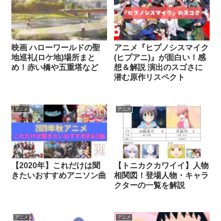
映画 ハローワールドの聖
アニメ『ヒプノシスマイク
地巡礼(ロケ地)場所まと
(ヒプアニ)』が面白い！感
め！赤い橋や五重塔など
想＆解説 演出のスゴさに
潜む原作リスペクト
アニメ
アニメ
【2020年】これだけは聞
【トニカクカワイイ】人物
きたいおすすめアニソン曲
相関図！登場人物・キャラ
クターの一覧を解説
アニメ
アニメ