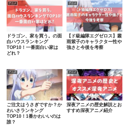
アニメ
アニメ
ドラゴン、家を買う。の面
【ド級編隊エグゼロス】叢
白ハウスランキング
雨紫子のキャラクター性や
TOP10！一番面白い家は
強さと今後を考察
どれ？
アニメ
アニメ
ご注文はうさぎですか？か
深夜アニメの歴史解説とお
わいさランキング
すすめ深夜アニメ紹介
TOP10！1番かわいいのは
誰？