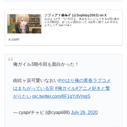
ソフィアＹ🥞💫☄️ (@Sophiay2003) on X
おはよう(*´∇｀*)ﾉ 今日も、休みをエンジョイするぜ👍 俺ガ
イル3期3話、めっちゃ面白かった 4話早く観てぇw 今日も
よろしくﾃﾞｽ(๑•̀ㅁ•́ฅ✧
x.com
俺ガイル3期今回も面白かった！
由比ヶ浜可愛いなおい
#やはり俺の青春ラブコメ
はまちがっている完
#俺ガイル
#アニメ好きと繋
がりたい
pic.twitter.com/6F1gYdVmgS
— cyapi/チャピ (@cyapii88)
July 26, 2020