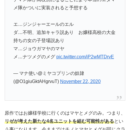
メ隊かついに実装されると予想する
エ…ジンジャーエールのエル
ダ…不明、追加キャラ説あり お嬢様高校の大金
持ちの女の子登場説あり
マ…ジョウガマヤのマヤ
メ…ナツメグのメグ
pic.twitter.com/iP2wMTDrvE
— マナ使い@ミヤコプリンの奴隷
(@O1giuGktAHgrvuT)
November 22, 2020
原作ではお嬢様学校に行くのはマヤとメグのみ。つまり、
リゼが考えた新たな4名ユニットを組む可能性がある
とい
う事になります。今ままではチノとマヤとメグが同じクラ