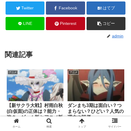
Twitter
Facebook
はてブ
LINE
Pinterest
コピー
admin
関連記事
アニメ
アニメ
【新サクラ大戦】村雨白秋
ダンまち3期は面白い？つ
(白仮面)の正体は？能力・
まらない？ひどい？人気の
強さ・ゲーム版とアニメ版
理由や評価
立ち位置をネタバレ考察
ホーム
検索
トップ
サイドバー