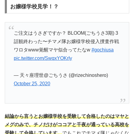
お嬢様学校見学！？
ご注文はうさぎですか？ BLOOM(ごちうさ3期) 3
話観終わった〜チマメ隊お嬢様学校侵入捜査作戦
ワロタwww覚醒マヤ似合ってたなw
#gochiusa
pic.twitter.com/SwqxYOKrIy
— 天々座理世@ごちうさ (@rizechinoshero)
October 25, 2020
結論から言うとお嬢様学校を受験して合格したのはマヤと
メグのみで、チノだけがココアと千夜が通っている高校を
受験して合格しています。
でもこれでチマメ隊じゃなくな