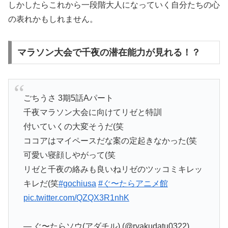
しかしたらこれから一段階大人になっていく自分たちの心
の表れかもしれません。
マラソン大会で千夜の潜在能力が見れる！？
ごちうさ 3期5話Aパート
千夜マラソン大会に向けてリゼと特訓
付いていくの大変そうだ(笑
ココアはマイペースだな案の定起きなかった(笑
可愛い寝顔しやがって(笑
リゼと千夜の絡みも良いねリゼのツッコミキレッ
キレだ(笑
#gochiusa
#ぐ〜たらアニメ館
pic.twitter.com/QZQX3R1nhK
— ぐ〜たらソウ(アダチル) (@ryakudatu0322)