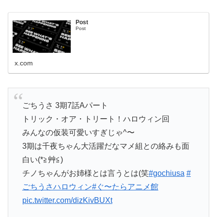
Post
Post
x.com
ごちうさ 3期7話Aパート
トリック・オア・トリート！ハロウィン回
みんなの仮装可愛いすぎじゃ^〜
3期は千夜ちゃん大活躍だなマメ組との絡みも面
白い(*≧艸≦)
チノちゃんがお姉様とは言うとは(笑
#gochiusa
#
ごちうさハロウィン
#ぐ〜たらアニメ館
pic.twitter.com/dizKivBUXt