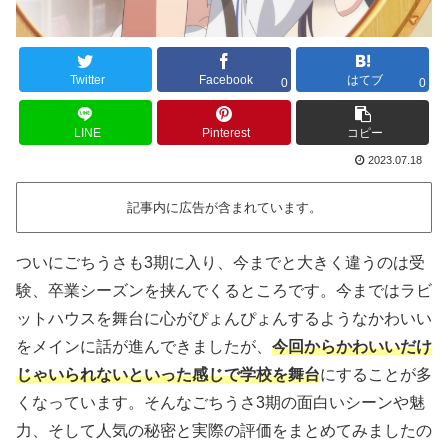
Twitter
Facebook
はてブ
0
0
LINE
Pinterest
コピー
2023.07.18
記事内に広告が含まれています。
ついにごちうさも3期に入り、今までと大きく違うのは受
験、卒業シーズンを挟んでくるところです。今まではラビ
ットハウスを舞台に心がぴょんぴょんするようなかわいい
をメインに話が進んできましたが、
今回からかわいいだけ
じゃいられないといった感じで学校を舞台
にすることが多
くなっています。そんなごちうさ3期の面白いシーンや魅
力、そして人気の秘密と実際の評価をまとめてみましたの