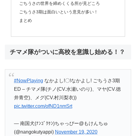
ごちうさの世界を締めくくる所が見どころ
ごちうさ3期は面白いという意見が多い！
まとめ
チマメ隊がついに高校を意識し始める！？
#NowPlaying
なかよし!〇!なかよし! ごちうさ3期
ED – チマメ隊(チノ(CV.水瀬いのり)、マヤ(CV.徳
井青空)、メグ(CV.村川梨衣))
pic.twitter.com/ofND1nmSrt
— 南国犬(ﾅﾝｺﾞｸｹﾝ)ちゃっぴー@もけんちゅ
(@nangokutyappi)
November 19, 2020