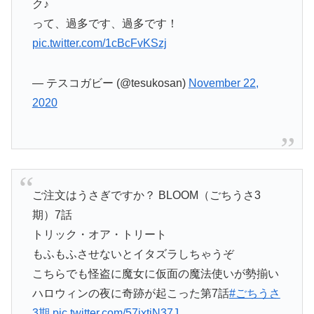
ク♪
って、過多です、過多です！
pic.twitter.com/1cBcFvKSzj
— テスコガビー (@tesukosan)
November 22,
2020
ご注文はうさぎですか？ BLOOM（ごちうさ3
期）7話
トリック・オア・トリート
もふもふさせないとイタズラしちゃうぞ
こちらでも怪盗に魔女に仮面の魔法使いが勢揃い
ハロウィンの夜に奇跡が起こった第7話
#ごちうさ
3期
pic.twitter.com/57ixtjN37J