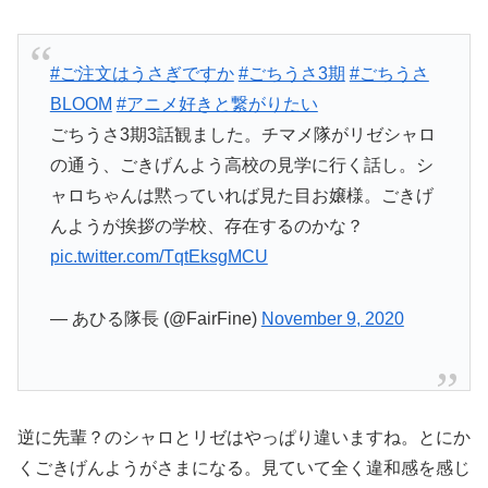
#ご注文はうさぎですか
#ごちうさ3期
#ごちうさ
BLOOM
#アニメ好きと繋がりたい
ごちうさ3期3話観ました。チマメ隊がリゼシャロ
の通う、ごきげんよう高校の見学に行く話し。シ
ャロちゃんは黙っていれば見た目お嬢様。ごきげ
んようが挨拶の学校、存在するのかな？
pic.twitter.com/TqtEksgMCU
— あひる隊長 (@FairFine)
November 9, 2020
逆に先輩？のシャロとリゼはやっぱり違いますね。とにか
くごきげんようがさまになる。見ていて全く違和感を感じ