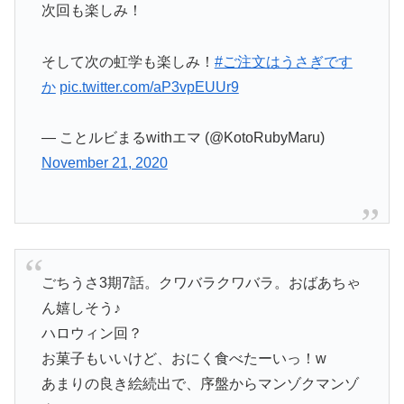
次回も楽しみ！
そして次の虹学も楽しみ！
#ご注文はうさぎです
か
pic.twitter.com/aP3vpEUUr9
— ことルビまるwithエマ (@KotoRubyMaru)
November 21, 2020
ごちうさ3期7話。クワバラクワバラ。おばあちゃ
ん嬉しそう♪
ハロウィン回？
お菓子もいいけど、おにく食べたーいっ！w
あまりの良き絵続出で、序盤からマンゾクマンゾ