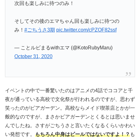
次回も楽しみに待つのみ！
そしてその後のエマちゃん回も楽しみに待つの
み！
#ごちうさ3期
pic.twitter.com/cPZOF82ssf
— ことルビまるwithエマ (@KotoRubyMaru)
October 31, 2020
イベントの中で一番驚いたのはアニメの4話でココアと千
夜が通っている高校で文化祭が行われるのですが、思わず
笑ったのがビアガーデン。高校ならメイド喫茶店とかが一
般的なのですが、まさかビアガーデンとくるとは思いませ
んでしたね。さすがごちうさと言いたくなるくらいかわい
い発想です。
もちろん中身はビールではないですよ！？
も