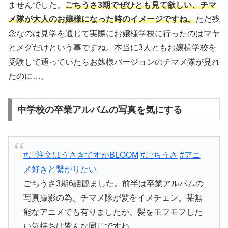
ませんでした。
ごちうさ3期でぜひとも見て欲しい、チマ
メ隊が大人のお嬢様になった時のイメージですね。
ただ残
念なのは見学を通じて実際にお嬢様学校に行ったのはマヤ
とメグだけという事ですね。本当に3人ともお嬢様学校を
受験して通っていたらお嬢様バージョンのチマメ隊が見れ
たのに…。
中学校の卒業アルバムの写真を気にする
#ご注文はうさぎですかBLOOM
#ごちうさ
#アニ
メ好きと繫がりたい
ごちうさ3期6話観ました。前半は卒業アルバムの
写真撮影の為、チマメ隊が髪をイメチェン。某無
能なアニメでも有りましたが、髪をモフモフした
い気持ちは皆んな同じですね。