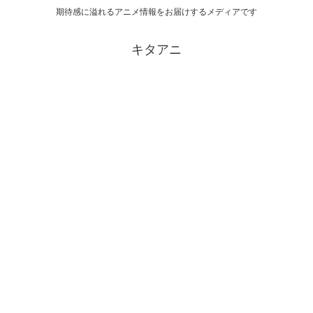
期待感に溢れるアニメ情報をお届けするメディアです
キタアニ