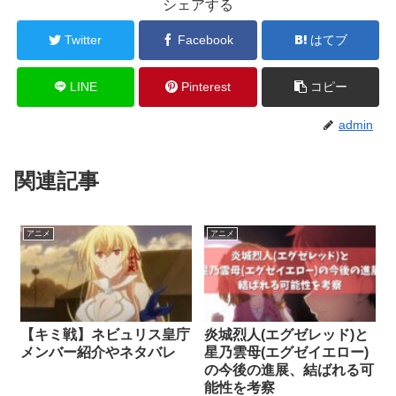
シェアする
Twitter
Facebook
はてブ
LINE
Pinterest
コピー
admin
関連記事
アニメ
アニメ
【キミ戦】ネビュリス皇庁
炎城烈人(エグゼレッド)と
メンバー紹介やネタバレ
星乃雲母(エグゼイエロー)
の今後の進展、結ばれる可
能性を考察