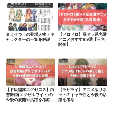
アニメ
アニメ
まえせつ！の登場人物・キ
【ドロドロ】昼ドラ系恋愛
ャラクターの一覧を解説
アニメおすすめ9選【三角
関係】
アニメ
アニメ
【ド級編隊エグゼロス】白
【ラピライ】アニメ版リネ
雪舞姫(エグゼホワイト)の
ットのキャラ性と今後の活
今後の展開や活躍を考察
躍を考察