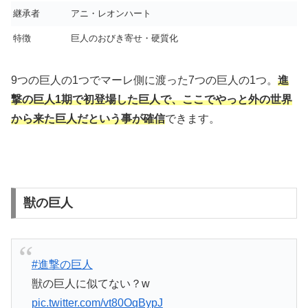
継承者
アニ・レオンハート
特徴
巨人のおびき寄せ・硬質化
9つの巨人の1つでマーレ側に渡った7つの巨人の1つ。
進
撃の巨人1期で初登場した巨人で、ここでやっと外の世界
から来た巨人だという事が確信
できます。
獣の巨人
#進撃の巨人
獣の巨人に似てない？w
pic.twitter.com/vt80OqBypJ