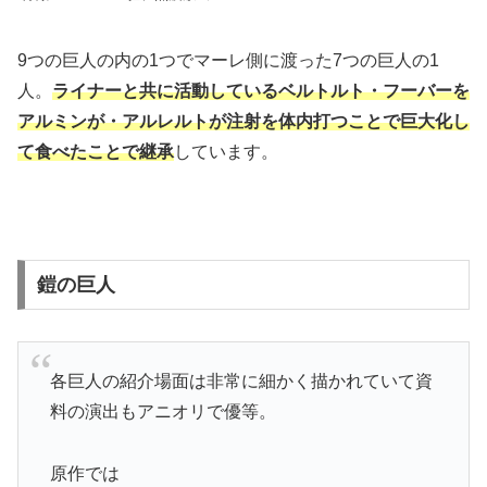
9つの巨人の内の1つでマーレ側に渡った7つの巨人の1
人。
ライナーと共に活動しているベルトルト・フーバーを
アルミンが・アルレルトが注射を体内打つことで巨大化し
て食べたことで継承
しています。
鎧の巨人
各巨人の紹介場面は非常に細かく描かれていて資
料の演出もアニオリで優等。
原作では