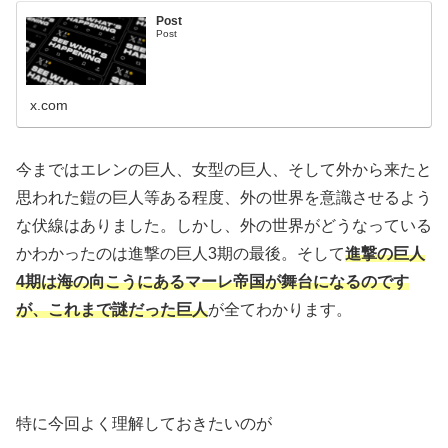
Post
Post
x.com
今まではエレンの巨人、女型の巨人、そして外から来たと
思われた鎧の巨人等ある程度、外の世界を意識させるよう
な伏線はありました。しかし、外の世界がどうなっている
かわかったのは進撃の巨人3期の最後。そして
進撃の巨人
4期は海の向こうにあるマーレ帝国が舞台になるのです
が、これまで謎だった巨人
が全てわかります。
特に今回よく理解しておきたいのが