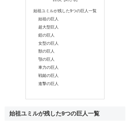
始祖ユミルが残した9つの巨人一覧
始祖の巨人
超大型巨人
鎧の巨人
女型の巨人
獣の巨人
顎の巨人
車力の巨人
戦鎚の巨人
進撃の巨人
始祖ユミルが残した9つの巨人一覧