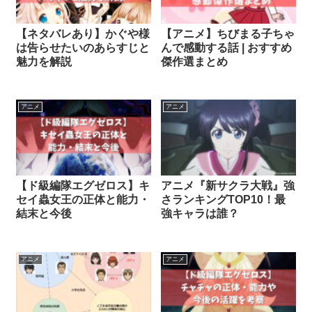
【ネタバレあり】かぐや様
【アニメ】ちびまる子ちゃ
は告らせたいのあらすじと
んで感動する話 | おすすめ
魅力を解説
傑作選まとめ
アニメ
アニメ
【ド級編隊エグゼロス】キ
アニメ『新サクラ大戦』強
セイ蟲女王の正体と能力・
さランキングTOP10！最
結末と今後
強キャラは誰？
アニメ
アニメ