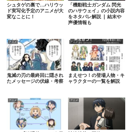
シュタゲの裏で…ハリウッ
「機動戦士ガンダム 閃光
ド実写化予定のアニメが大
のハサウェイ」の小説内容
変なことに！
をネタバレ解説 ❘ 結末や
声優情報も
アニメ
アニメ
鬼滅の刃の最終回に隠され
まえせつ！の登場人物・キ
たメッセージの伏線・考察
ャラクターの一覧を解説
アニメ
アニメ