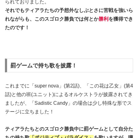
られておりました。
それでもティアラたちの予想外なしぶとさに苦戦を強いら
れながらも、このスゴロク勝負では何とか
勝利
を獲得でき
たのです！
罰ゲームで持ち歌を披露！
これまでに「super nova」(第2話)、「この花は乙女」(第4
話)と他の班(ユニット)によるオルケストラが披露されてき
ましたが、「Sadistic Candy」の場合は少し特殊な形でス
テージに立ちました！
ティアラたちとのスゴロク勝負中に罰ゲームとして自分た
ちの持ち歌
「ポジティブ・パラダイス」
を歌いますが、
噂