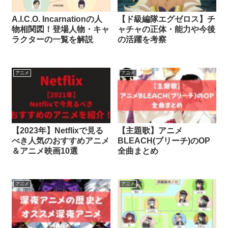
A.I.C.O. Incarnationの人
【ド級編隊エグゼロス】チ
物相関図！登場人物・キャ
ャチャの正体・能力や今後
ラクターの一覧を解説
の活躍を考察
アニメ
アニメ
【2023年】Netflixで見る
【主題歌】アニメ
べき人気のおすすめアニメ
BLEACH(ブリーチ)のOP
＆アニメ映画10選
全曲まとめ
アニメ
アニメ