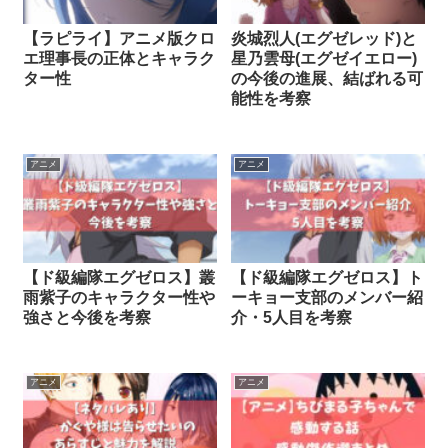
【ラピライ】アニメ版クロ
炎城烈人(エグゼレッド)と
エ理事長の正体とキャラク
星乃雲母(エグゼイエロー)
ター性
の今後の進展、結ばれる可
能性を考察
アニメ
アニメ
【ド級編隊エグゼロス】叢
【ド級編隊エグゼロス】ト
雨紫子のキャラクター性や
ーキョー支部のメンバー紹
強さと今後を考察
介・5人目を考察
アニメ
アニメ