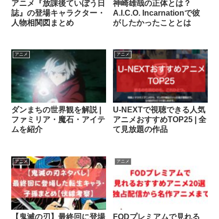
アニメ『放課後ていぼう日
神崎雄哉の正体とは？
誌』の登場キャラクター・
A.I.C.O. Incarnationで彼
人物相関図まとめ
がしたかったこととは
アニメ
アニメ
ダンまちの世界観を解説 |
U-NEXTで視聴できる人気
ファミリア・魔石・アイテ
アニメおすすめTOP25 | 全
ムを紹介
て見放題の作品
アニメ
アニメ
【鬼滅の刃】最終回に登場
FODプレミアムで見れる