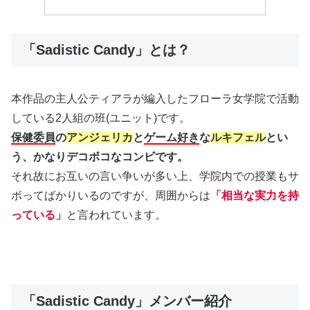
「Sadistic Candy」とは？
本作品の主人公ティアラが編入したフローラ女学院で活動
している2人組の班(ユニット)です。
保健委員
の
アンジェリカ
と
ゲーム好き
な
ルキフェル
とい
う、かなりデコボコなコンビです。
それ故にお互いの言い争いが多い上、学院内での授業もサ
ボってばかりいるのですが、周囲からは
「相当な実力を持
っている」
と言われています。
「Sadistic Candy」メンバー紹介