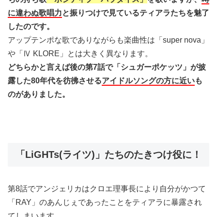
に違わぬ歌唱力
と振りつけで見ているティアラたちを魅了
したのです。
アップテンポな歌でありながらも楽曲性は「super nova」
や「Ⅳ KLORE」とは大きく異なります。
どちらかと言えば後の第7話で「シュガーポケッツ」が披
露した80年代を彷彿させる
アイドルソングの方に近い
も
のがありました。
「LiGHTs(ライツ)」たちのたきつけ役に！
第8話でアンジェリカはクロエ理事長により自分がかつて
「RAY」のあんじぇであったことをティアラに暴露され
てしまいます。