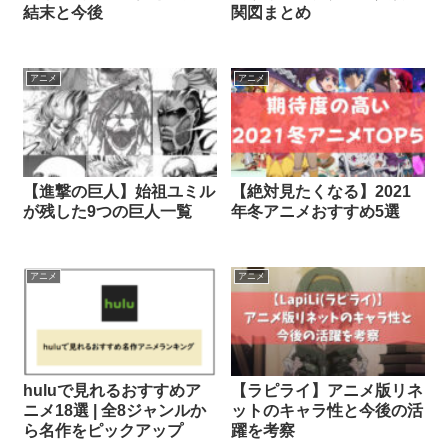
結末と今後
関図まとめ
アニメ
アニメ
【進撃の巨人】始祖ユミル
【絶対見たくなる】2021
が残した9つの巨人一覧
年冬アニメおすすめ5選
アニメ
アニメ
huluで見れるおすすめア
【ラピライ】アニメ版リネ
ニメ18選 | 全8ジャンルか
ットのキャラ性と今後の活
ら名作をピックアップ
躍を考察