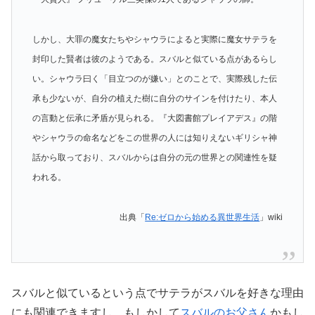
しかし、大罪の魔女たちやシャウラによると実際に魔女サテラを
封印した賢者は彼のようである。スバルと似ている点があるらし
い。シャウラ曰く「目立つのが嫌い」とのことで、実際残した伝
承も少ないが、自分の植えた樹に自分のサインを付けたり、本人
の言動と伝承に矛盾が見られる。『大図書館プレイアデス』の階
やシャウラの命名などをこの世界の人には知りえないギリシャ神
話から取っており、スバルからは自分の元の世界との関連性を疑
われる。
出典「
Re:ゼロから始める異世界生活
」wiki
スバルと似ているという点でサテラがスバルを好きな理由
にも関連できますし、もしかして
スバルのお父さん
かもし