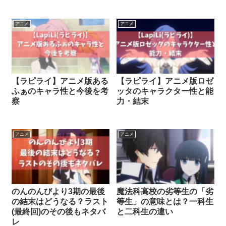
アニメ
アニメ
【ラピライ】アニメ版ある
【ラピライ】アニメ版ロゼ
ふぁのキャラ性と今後を考
ッタのキャラクター性と能
察
力・結末
アニメ
アニメ
のんのんびより3期の最後
魔法科高校の劣等生の「劣
の結末はどうなる？ラスト
等生」の意味とは？一科生
(最終回)のその後もネタバ
と二科生の違い
レ