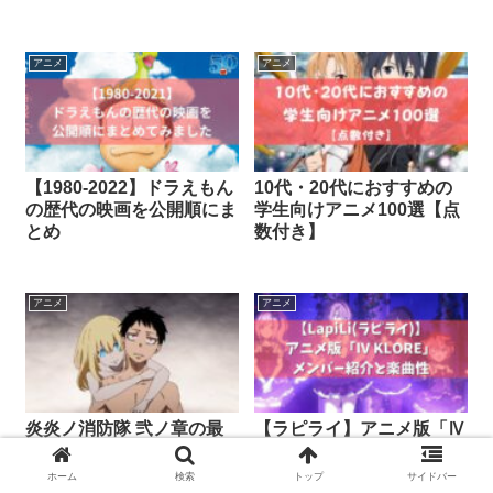
アニメ
アニメ
【1980-2022】ドラえもん
10代・20代におすすめの
の歴代の映画を公開順にま
学生向けアニメ100選【点
とめ
数付き】
アニメ
アニメ
炎炎ノ消防隊 弐ノ章の最
【ラピライ】アニメ版「Ⅳ
後の結末を考察 | 新たな
KLORE」メンバー紹介と
柱、ドッペルゲンガーなど
楽曲性
ホーム
検索
トップ
サイドバー