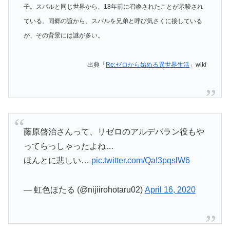
子。スバルと同じ世界から、18年前に召喚されたことが示唆され
ている。同郷の誼から、スバルを兄弟と呼び気さくに接している
が、その背景には謎が多い。
出典「
Re:ゼロから始める異世界生活
」wiki
藤原啓治さんって、リゼロのアルデバラン役もや
ってらっしゃったよね…
ほんとに悲しい…
pic.twitter.com/QaI3pqslW6
— 虹色ほたる (@nijiirohotaru02)
April 16, 2020