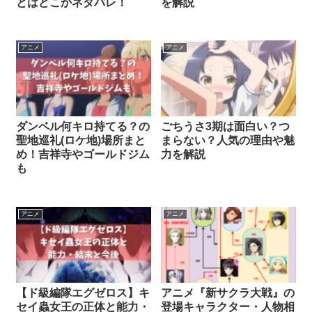
とはどこかネタバレ！
を解説
アニメ
アニメ
ダンベル何キロ持てる？の
ごちうさ3期は面白い？つ
聖地巡礼(ロケ地)場所まと
まらない？人気の理由や魅
め！吉祥寺やゴールドジム
力を解説
も
アニメ
アニメ
【ド級編隊エグゼロス】キ
アニメ『新サクラ大戦』の
セイ蟲女王の正体と能力・
登場キャラクター・人物相