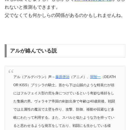
れないと推測もできます。
父でなくても何かしらの関係があるのかもしれませんね。
アルが絡んでいる説
アル（アルデバラン）声 –
藤原啓治
（アニメ）、
関智一
（DEATH
OR KISS）プリシラの騎士。首から下は山賊のような軽装だが頭
にはフルフェイス型の兜を身につけているという奇妙な格好をし
た隻腕の男。ヴォラキア帝国の剣奴出身で年齢は40歳前後。戦闘
では土属性の魔法で土壁を作り、攻撃、防御、移動や回避など多
岐にわたって利用する。また、スバルと似たような力を持ってい
ると思わせるような発言をしており、戦闘にも生かしている様