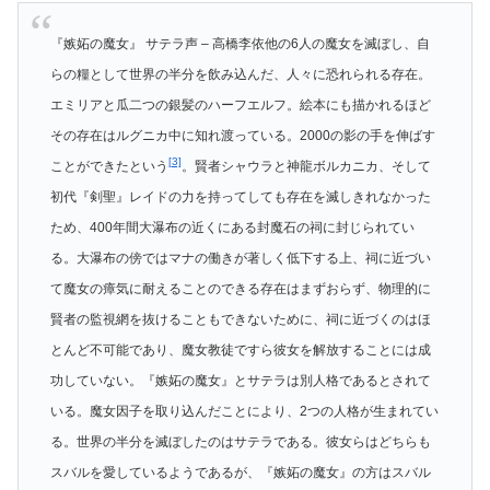
『嫉妬の魔女』 サテラ声 – 高橋李依他の6人の魔女を滅ぼし、自
らの糧として世界の半分を飲み込んだ、人々に恐れられる存在。
エミリアと瓜二つの銀髪のハーフエルフ。絵本にも描かれるほど
その存在はルグニカ中に知れ渡っている。2000の影の手を伸ばす
[3]
ことができたという
。賢者シャウラと神龍ボルカニカ、そして
初代『剣聖』レイドの力を持ってしても存在を滅しきれなかった
ため、400年間大瀑布の近くにある封魔石の祠に封じられてい
る。大瀑布の傍ではマナの働きが著しく低下する上、祠に近づい
て魔女の瘴気に耐えることのできる存在はまずおらず、物理的に
賢者の監視網を抜けることもできないために、祠に近づくのはほ
とんど不可能であり、魔女教徒ですら彼女を解放することには成
功していない。『嫉妬の魔女』とサテラは別人格であるとされて
いる。魔女因子を取り込んだことにより、2つの人格が生まれてい
る。世界の半分を滅ぼしたのはサテラである。彼女らはどちらも
スバルを愛しているようであるが、『嫉妬の魔女』の方はスバル