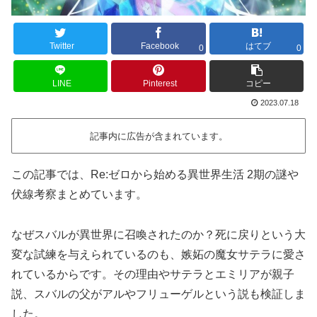
Twitter
Facebook
はてブ
0
0
LINE
Pinterest
コピー
2023.07.18
記事内に広告が含まれています。
この記事では、Re:ゼロから始める異世界生活 2期の謎や
伏線考察まとめています。
なぜスバルが異世界に召喚されたのか？死に戻りという大
変な試練を与えられているのも、嫉妬の魔女サテラに愛さ
れているからです。その理由やサテラとエミリアが親子
説、スバルの父がアルやフリューゲルという説も検証しま
した。