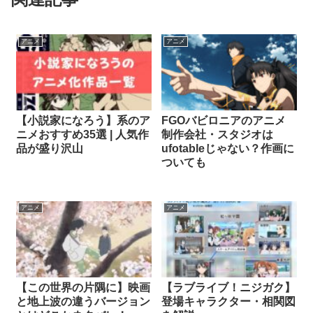
アニメ
アニメ
【小説家になろう】系のア
FGOバビロニアのアニメ
ニメおすすめ35選 | 人気作
制作会社・スタジオは
品が盛り沢山
ufotableじゃない？作画に
ついても
アニメ
アニメ
【この世界の片隅に】映画
【ラブライブ！ニジガク】
と地上波の違うバージョン
登場キャラクター・相関図