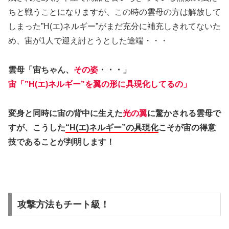
ちと戦うことになりますが、この時の雲母の方は解放して
しまった”H(エ)ネルギー”がまだ充分に補充しきれてないた
め、宙が1人で迎え討とうとした途端・・・
雲母「宙ちゃん、
その姿
・・・」
宙「”H(エ)ネルギー”を翼の形に具現化してるの」
変身と同時に宙の背中に生えた
光の翼
に驚かされる雲母で
すが、こうした
“H(エ)ネルギー”の具現化
こそが宙の得意
技であることが判明します！
攻撃方法もチート級！