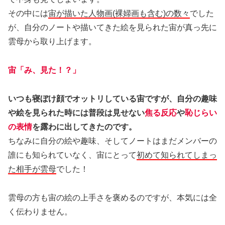
その中には
宙が描いた人物画(裸婦画も含む)の数々
でした
が、自分のノートや描いてきた絵を見られた宙が真っ先に
雲母から取り上げます。
宙「み、見た！？」
いつも寝ぼけ顔でオットリしている宙ですが、自分の趣味
や絵を見られた時には普段は見せない
焦る反応
や
恥じらい
の表情
を露わに出してきたのです。
ちなみに自分の絵や趣味、そしてノートはまだメンバーの
誰にも知られていなく、宙にとって
初めて知られてしまっ
た相手が雲母
でした！
雲母の方も宙の絵の上手さを褒めるのですが、本気には全
く伝わりません。