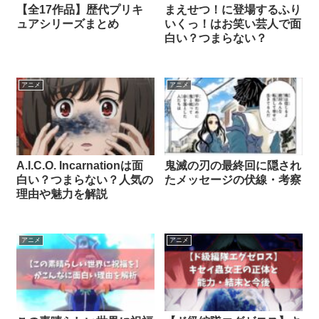
【全17作品】歴代プリキ
まえせつ！に登場するふり
ュアシリーズまとめ
いくっ！はお笑い芸人で面
白い？つまらない？
アニメ
アニメ
A.I.C.O. Incarnationは面
鬼滅の刃の最終回に隠され
白い？つまらない？人気の
たメッセージの伏線・考察
理由や魅力を解説
アニメ
アニメ