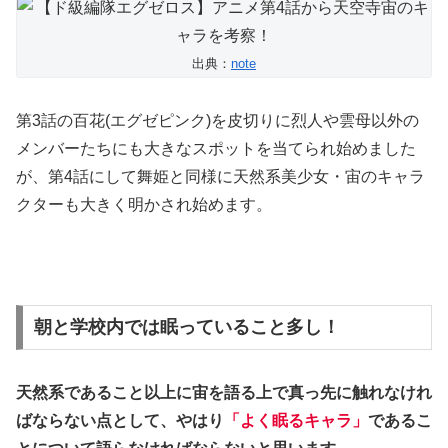
出典：
note
第3話の百花(エグゼピンク)を皮切りに烈人や雲母以外の
メンバーたちにも大きなスポットを当てられ始めました
が、第4話にして舞姫と同様に天然系美少女・宙のキャラ
クターも大きく明かされ始めます。
朝と学校内では眠っていること多し！
天然系であること以上に宙を語る上で真っ先に触れなけれ
ばならない点として、やはり
「よく眠るキャラ」
であるこ