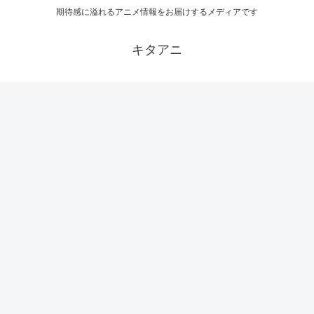
期待感に溢れるアニメ情報をお届けするメディアです
キタアニ