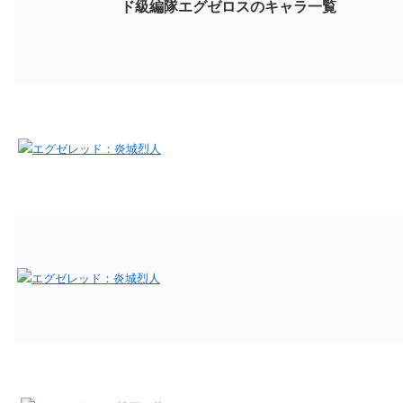
ド級編隊エグゼロスのキャラ一覧