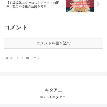
【ド級編隊エグゼロス】チャチャの正
体・能力や今後の活躍を考察
コメント
コメントを書き込む
ホーム
アニメ
キタアニ
© 2021 キタアニ.