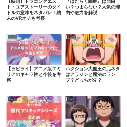
【映画】ドラゴンクエス
『はたらく細胞』は面白
ト・ユアストーリーのタイ
い？つまらない？人気の理
トルの意味をネタバレ！結
由や魅力を解説
末のVRオチも考察
アニメ
アニメ
【ラピライ】アニメ版エミ
ハクション大魔王の元ネタ
リアのキャラ性と今後を考
はアラジンと魔法のラン
察
プ？どっちが先？
アニメ
アニメ