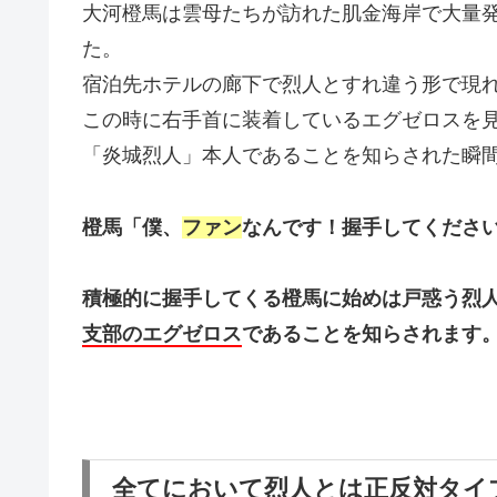
大河橙馬は雲母たちが訪れた肌金海岸で大量
た。
宿泊先ホテルの廊下で烈人とすれ違う形で現
この時に右手首に装着しているエグゼロスを
「炎城烈人」本人であることを知らされた瞬
橙馬「僕、
ファン
なんです！握手してくださ
積極的に握手してくる橙馬に始めは戸惑う烈
支部のエグゼロス
であることを知らされます
全てにおいて烈人とは正反対タイ