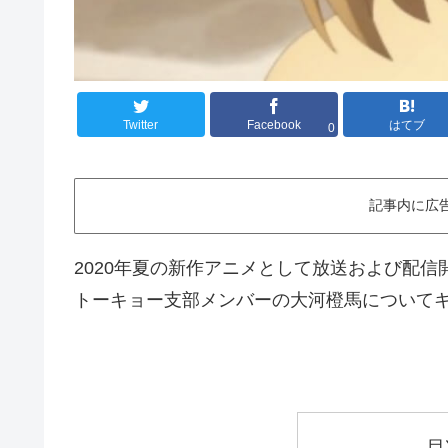
Twitter
Facebook
はてブ
0
記事内に広
2020年夏の新作アニメとして放送および配
トーキョー支部メンバーの大河橙馬について
目