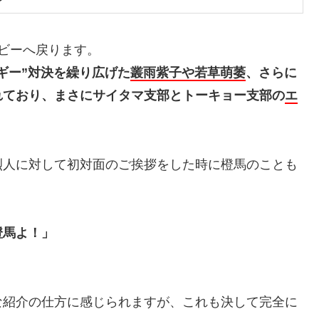
ビーへ戻ります。
ルギー”対決を繰り広げた
叢雨紫子や
若草萌萎
、さらに
れており、まさにサイタマ支部とトーキョー支部の
エ
烈人に対して初対面のご挨拶をした時に橙馬のことも
橙馬よ！」
な紹介の仕方に感じられますが、これも決して完全に