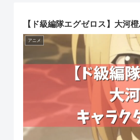
【ド級編隊エグゼロス】大河橙
アニメ