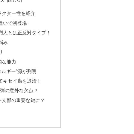
ラクター性を紹介
違いで初登場
烈人とは正反対タイプ！
悩み
り
的な能力
)ネルギー”源が判明
てキセイ蟲を退治！
ー弾の意外な欠点？
ー支部の重要な鍵に？