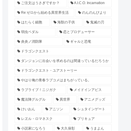
ご注文はうさぎですか？
A.I.C.O. Incarnation
Re:ゼロから始める異世界生活
のんのんびより
はたらく細胞
海獣の子供
鬼滅の刃
弱虫ペダル
恋とプロデューサー
炎炎ノ消防隊
ギャルと恐竜
ドラゴンクエスト
ダンジョンに出会いを求めるのは間違っているだろうか
ドラゴンクエスト・ユアストーリー
やはり俺の青春ラブコメはまちがっている。
ラブライブ！ニジガク
メイドインアビス
魔法陣グルグル
異世界
アニメグッズ
けいおん
アニソン
シュタインゲート
レヱル・ロマネスク
プリキュア
小説家になろう
大久保彰
うまよん