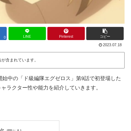
LINE
Pinterest
コピー
0
2023.07.18
告が含まれています。
信開始中の「ド級編隊エグゼロス」第9話で初登場した
キャラクター性や能力を紹介していきます。
次