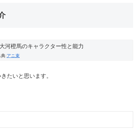
介
典:
アニ束
いきたいと思います。