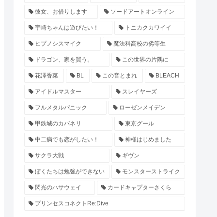
彼女、お借りします
ソードアートオンライン
宇崎ちゃんは遊びたい！
トニカクカワイイ
ヒプノシスマイク
魔法科高校の劣等生
ドラゴン、家を買う。
この世界の片隅に
花澤香菜
BL
この音とまれ
BLEACH
アイドルマスター
スレイヤーズ
フルメタルパニック
ローゼンメイデン
甲鉄城のカバネリ
東京グール
中二病でも恋がしたい！
神様はじめました
サクラ大戦
ギヴン
ぼくたちは勉強ができない
モンスターストライク
閃光のハサウェイ
カードキャプターさくら
プリンセスコネクトRe:Dive