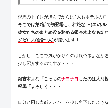
橙馬のトイレが済んでからは2人もホテルのロ
そこでは第7話で初登場し、壮絶な”H(エ)ネ
彼女たちのまとめ役を務める
銀杏木よな
も訪
グゼロス(合計9人)
が揃います！
しかし、ここで気がかりなのは銀杏木よなが
少し紹介するのですが・・・
銀杏木よな「こっちの
ナヨナヨ
したのは大河
橙馬「よろしく・・・」
自分と同じ支部メンバーを少し卑下したよう